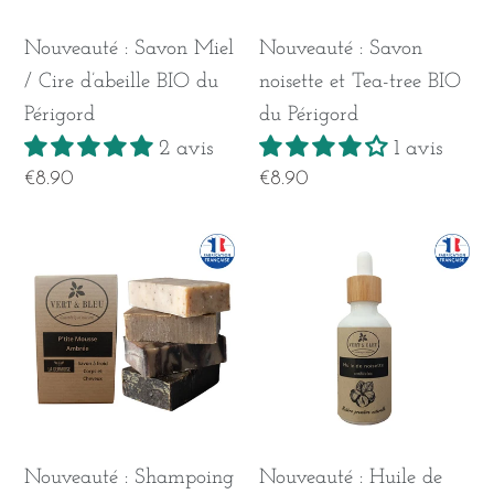
d’abeille
tree
Nouveauté : Savon Miel
Nouveauté : Savon
BIO
BIO
/ Cire d’abeille BIO du
noisette et Tea-tree BIO
du
du
Périgord
du Périgord
Périgord
Périgord
2 avis
1 avis
Prix
Prix
€8.90
€8.90
normal
normal
Nouveauté
Nouveauté
:
:
Shampoing
Huile
artisanal
de
du
Noisette
Périgord
BIO
-
du
Nouveauté : Shampoing
Nouveauté : Huile de
P'tite
Périgord