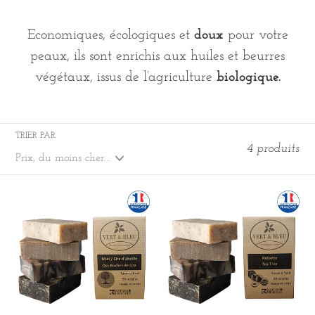
Economiques, écologiques et
doux
pour votre
peaux, ils sont enrichis aux huiles et beurres
végétaux, issus de l’agriculture
biologique.
TRIER PAR
4 produits
Nouveauté
Nouveauté
:
:
Savon
Savon
Miel
noisette
/
et
Cire
Tea-