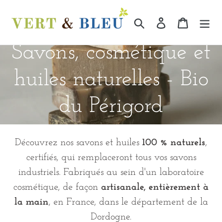
Passer
au
Rechercher
Se connecter
Panier
contenu
Collection:
Savons, cosmétique et
huiles naturelles - Bio
du Périgord
Découvrez nos savons et huiles
100 % naturels
,
certifiés, qui remplaceront tous vos savons
industriels.
Fabriqués au sein d'un laboratoire
cosmétique, de façon
artisanale
,
entièrement
à
la main
, en France, dans le département de la
Dordogne.