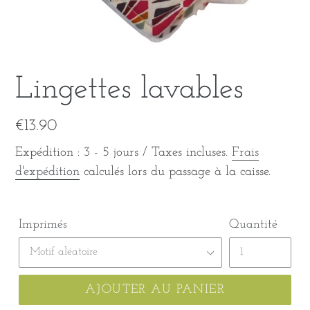
Lingettes lavables
Prix
€13.90
normal
Expédition : 3 - 5 jours / Taxes incluses.
Frais
d'expédition
calculés lors du passage à la caisse.
Imprimés
Quantité
AJOUTER AU PANIER