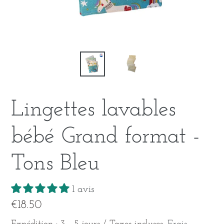
Lingettes lavables
bébé Grand format -
Tons Bleu
1 avis
Prix
€18.50
normal