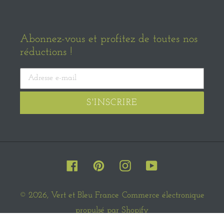
Abonnez-vous et profitez de toutes nos
réductions !
S'INSCRIRE
Facebook
Pinterest
Instagram
YouTube
© 2026,
Vert et Bleu France
Commerce électronique
propulsé par Shopify